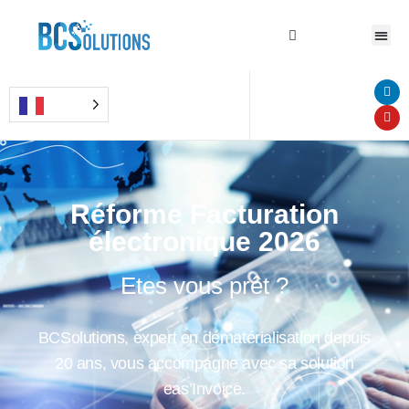
Réforme Facturation
électronique 2026
Etes vous prêt ?
BCSolutions, expert en dématérialisation depuis
20 ans, vous accompagne avec sa solution
eas’Invoice.