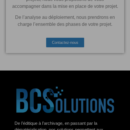
accompagner dans la mise en place de votre projet.
De l’analyse au déploiement, nous prendrons en
charge l’ensemble des phases de votre projet.
Contactez-nous
De l’éditique à l’archivage, en passant par la
dématérialisation, nos solutions permettent aux