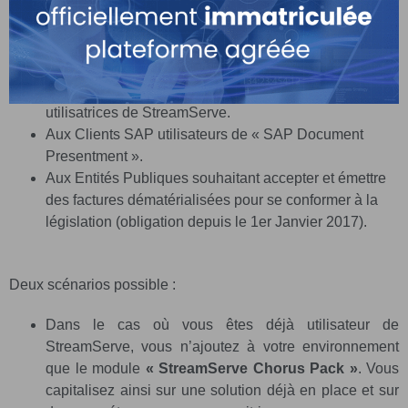
Aux Entreprises (privées ou publiques) intéressées par
la mise en place d’une solution complète de
facturation électronique à destination de la sphère
publique.
Aux Entreprises (publiques ou privées) déjà
utilisatrices de StreamServe.
Aux Clients SAP utilisateurs de « SAP Document
Presentment ».
Aux Entités Publiques souhaitant accepter et émettre
des factures dématérialisées pour se conformer à la
législation (obligation depuis le 1er Janvier 2017).
Deux scénarios possible :
Dans le cas où vous êtes déjà utilisateur de
StreamServe, vous n’ajoutez à votre environnement
que le module
« StreamServe Chorus Pack »
. Vous
capitalisez ainsi sur une solution déjà en place et sur