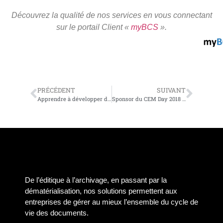
Découvrez la qualité de nos services en vous connectant
sur le portail Client «
myBCS
».
PRÉCÉDENT
SUIVANT
Apprendre à développer des messages XmlIN StoryTeller (Pas de date disponible)
Sponsor du CEM Day 2018 d’OpenText
De l’éditique à l’archivage, en passant par la
dématérialisation, nos solutions permettent aux
entreprises de gérer au mieux l’ensemble du cycle de
vie des documents.